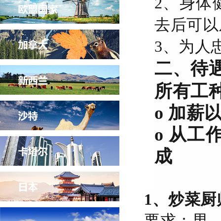
2、身体
去后可以
3、为人
二、待
所有工种
o 加
o 从
成
1、炒菜厨
要求：男