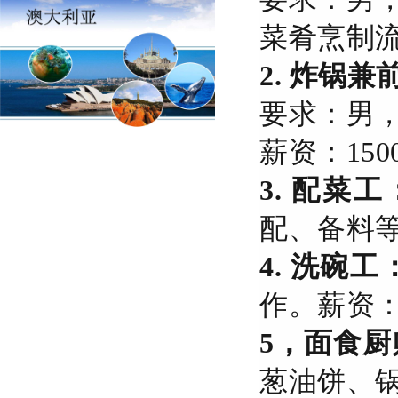
菜肴烹制流程
2. 炸锅
要求：男
薪资：1500
3. 配菜工
配、备料等工
4. 洗碗工
作。薪资：1
5，面食厨
葱油饼、锅贴