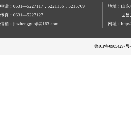
电话：0631—5227117，5221156，5215769
地址：山东
传真：0631—5227127
世昌
信箱：jinzhengguoji@163.com
网址：http://
 鲁ICP备09054297号-